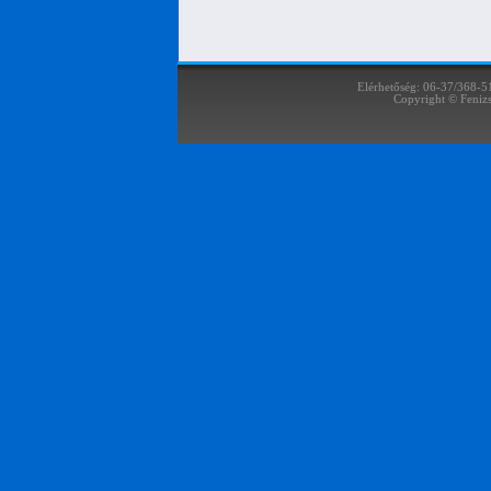
Elérhetőség: 06-37/368-5
Copyright © Fenizs