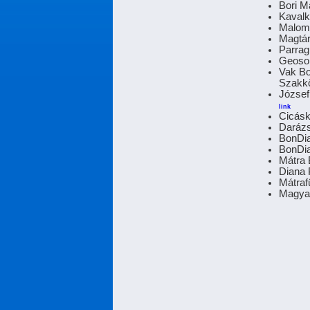
Bori M
Kavalk
Malom
Magtá
Parrag
Geosol
Vak Bo
Szakkö
József
link
Cicás
Darázs
BonDia
BonDia
Mátra 
Diana 
Mátraf
Magya