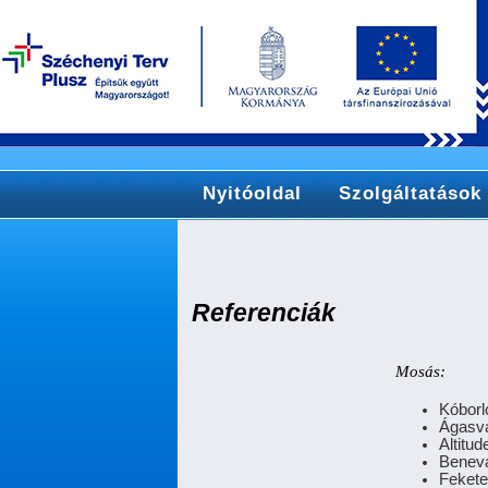
Nyitóoldal
Szolgáltatások
Referenciák
Mosás:
Kóborl
Ágasvá
Altitu
Benevá
Fekete